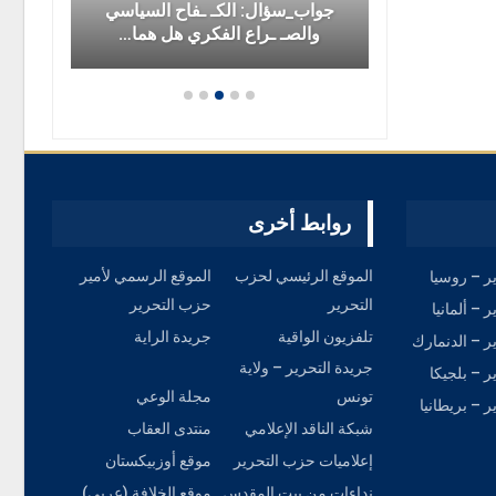
لا دولة
جواب_سؤال: الكـ ـفاح السياسي
ال
بريكس…
والصـ ـراع الفكري هل هما…
روابط أخرى
الموقع الرئيسي لحزب
الموقع الرسمي لأمير
ر – روسيا
التحرير
حزب التحرير
 – ألمانيا
تلفزيون الواقية
جريدة الراية
ر – الدنمارك
جريدة التحرير – ولاية
 – بلجيكا
تونس
مجلة الوعي
 – بريطانيا
شبكة الناقد الإعلامي
منتدى العقاب
إعلاميات حزب التحرير
موقع أوزبيكستان
نداءات من بيت المقدس
موقع الخلافة (عربي)