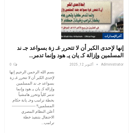
آخرالإصدارات
إنها لإحدى الكبر أن لا تتحرر غـ زة بسواعد جـ ند
المسلمين وإزالة كـ يان يـ هود وإنما تدمر…
Administrator
أكتوبر 12, 2025
0
بسم الله الرحمن الرحيم إنها
لإحدى الكبر أن لا تتحرر غـ زة
بسواعد جـ ند المسلمين
وإزالة كـ يان يـ هود وإنما
تدمر كلياً وتحرر هامشياً
بخطة ترامب وخـ يانة حكام
المسلمين!! --------------------
أعلن النظام المصري
الاحتفال بتنفيذ خطة
ترامب…