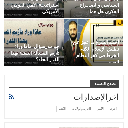
السياسي والصـ ـراع
استراتيجية الأمن القومي
الفكري هل هما…
الأمريكي
أحمد الشرع ما عجز عن
جواب_سؤال: ماذا وراء
تطبيق الإسلام، لكنه
تأزيم المسألة اليمنية بهذا
انخرط في كفر النظام
القدر الحاد؟
الغربي…
تصفح التصنيف
آخرالإصدارات
أخرى
الأمير
الحزب والولايات
الكتب