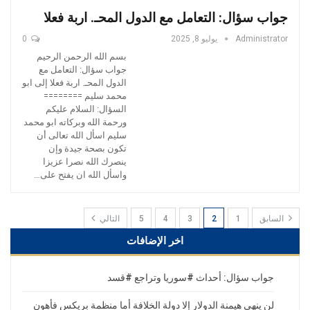
جواب سؤال: التعامل مع الدول المحـ. اربة فعلا
Administrator
يوليو 8, 2025
0
بسم الله الرحمن الرحيم
جواب سؤال: التعامل مع
الدول المحـ. اربة فعلا إلى ابو
محمد سليم ========
السؤال: السلام عليكم
ورحمة الله وبركاته ابو محمد
سليم اسأل الله تعالى أن
تكون بصحة جيدة وإن
ينصرك الله نصرا عزيزا
واسأل الله ان يفتح على…
السابق
1
2
3
4
5
التالي
اخر الإضافات
جواب سؤال: أحداث #سوريا وتراجع #قسد
لن ينهي هيمنة الدولار إلا دولة الخلافة أما منظمة بريكس فأهون