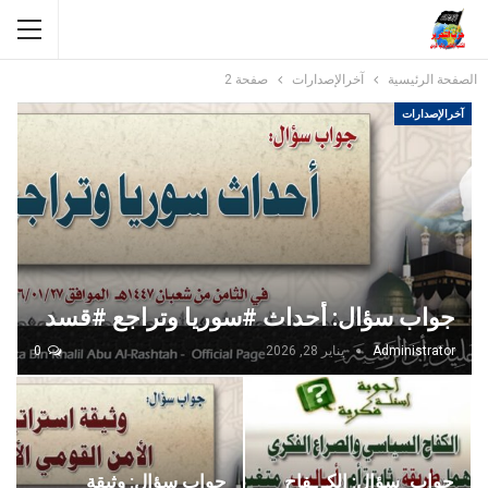
الصفحة الرئيسية
آخرالإصدارات
صفحة 2
آخرالإصدارات
جواب سؤال: أحداث #سوريا وتراجع #قسد
Administrator
يناير 28, 2026
0
جواب_سؤال: الكـ ـفاح
جواب سؤال: وثيقة