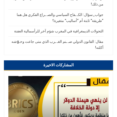
من ذلك!
جواب_سؤال: الكـ ـفاح السياسي والصـ ـراع الفكري هل هما
“طريقة” ثابتة أم “أساليب” متغيرة؟
التحولات الديمغرافية في المغرب شؤم آخر للرأسمالية العفنة
مقال: القانون الدولي صـ ـنم الغـ ـرب الذي متى جاعت وحـgشه
أكلته!
المشاركات الاخيرة