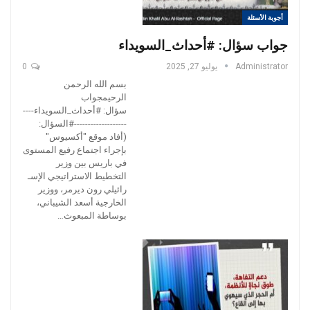
أجوبة الأسئلة
جواب سؤال: #أحداث_السويداء
Administrator
يوليو 27, 2025
0
بسم الله الرحمن
الرحيمجواب
سؤال: #أحداث_السويداء----
-------------------#السؤال:
(أفاد موقع "أكسيوس"
بإجراء اجتماع رفيع المستوى
في باريس بين وزير
التخطيط الاستراتيجي الإسـ
رائيلي رون ديرمر، ووزير
الخارجية أسعد الشيباني،
بوساطة المبعوث…