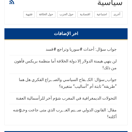
سياسية
أخرى
اجتماعية
اقتصادية
حول الحزب
حول الخلافة
فقهية
اخر الإضافات
جواب سؤال: أحداث #سوريا وتراجع #قسد
لن ينهي هيمنة الدولار إلا دولة الخلافة أما منظمة بريكس فأهون
من ذلك!
جواب_سؤال: الكـ ـفاح السياسي والصـ ـراع الفكري هل هما
“طريقة” ثابتة أم “أساليب” متغيرة؟
التحولات الديمغرافية في المغرب شؤم آخر للرأسمالية العفنة
مقال: القانون الدولي صـ ـنم الغـ ـرب الذي متى جاعت وحـgشه
أكلته!